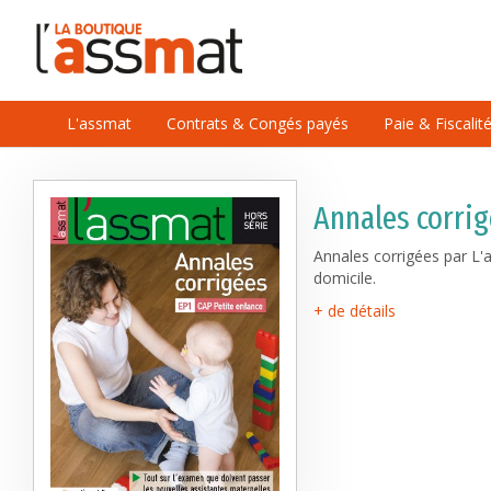
L'assmat
Contrats & Congés payés
Paie & Fiscalit
Annales corrig
Annales corrigées par L'a
domicile.
+ de détails