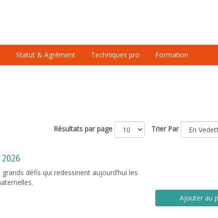
é
Statut & Agrément
Techniques pro
Formation
Résultats par page
Trier Par
e 2026
es grands défis qui redessinent aujourd’hui les
maternelles.
Ajouter au p