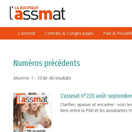
L'assmat
Contrats & Congés payés
Paie & Fiscalit
Numéros précédents
Montrer 1 - 10
de
46
résultats
L'assmat n°220 août-septembr
Clarifier, apaiser et encadrer : voici l
liens entre la PMI et les assistantes 