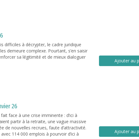
26
s difficiles à décrypter, le cadre juridique
ales demeure complexe. Pourtant, s’en saisir
enforcer sa légitimité et de mieux dialoguer
Ajouter au p
vier 26
fait face à une crise imminente : d’ici à
ient partir à la retraite, une vague massive
e de nouvelles recrues, faute d’attractivité.
Ajouter au p
 avec 114 000 emplois à pourvoir d’ici à