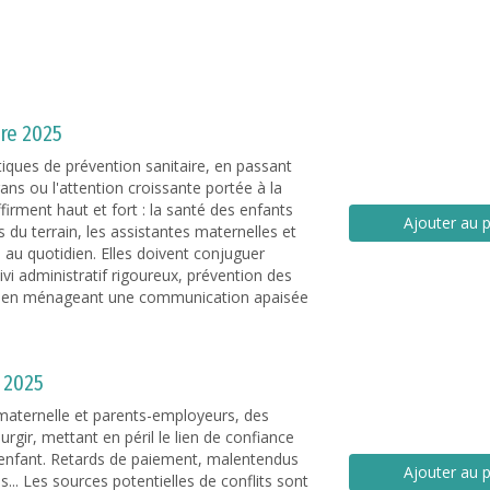
re 2025
tiques de prévention sanitaire, en passant
rans ou l'attention croissante portée à la
firment haut et fort : la santé des enfants
Ajouter au p
s du terrain, les assistantes maternelles et
é au quotidien. Elles doivent conjuguer
ivi administratif rigoureux, prévention des
ut en ménageant une communication apaisée
 2025
 maternelle et parents-employeurs, des
rgir, mettant en péril le lien de confiance
l'enfant. Retards de paiement, malentendus
Ajouter au p
s... Les sources potentielles de conflits sont