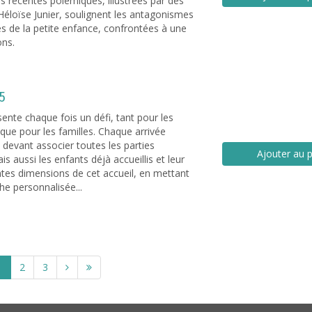
es récentes polémiques, illustrées par des
éloïse Junier, soulignent les antagonismes
es de la petite enfance, confrontées à une
ons.
25
sente chaque fois un défi, tant pour les
 que pour les familles. Chaque arrivée
devant associer toutes les parties
Ajouter au p
is aussi les enfants déjà accueillis et leur
entes dimensions de cet accueil, en mettant
he personnalisée...
1
2
3